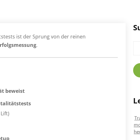
S
stests ist der Sprung von der reinen
Su
Erfolgsmessung
.
nac
ät beweist
L
alitätstests
ift)
Tr
mo
he
etup