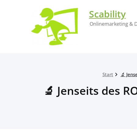
Zum
Inhalt
Scability
springen
Onlinemarketing & D
Start
🔬 Jens
🔬 Jenseits des R