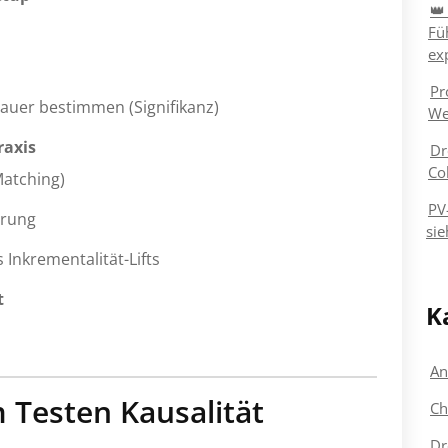
👑
Fü
ex
Pr
auer bestimmen (Signifikanz)
We
raxis
Dr
Co
Matching)
PV
erung
sie
Inkrementalität-Lifts
t
K
An
 Testen Kausalität
Ch
Dr