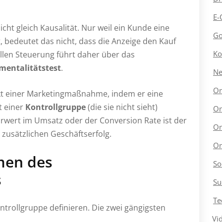
E-
nicht gleich Kausalität. Nur weil ein Kunde eine
Go
 bedeutet das nicht, dass die Anzeige den Kauf
Ko
llen Steuerung führt daher über das
mentalitätstest
.
N
On
fekt einer Marketingmaßnahme, indem er eine
t einer
Kontrollgruppe
(die sie nicht sieht)
On
hrwert im Umsatz oder der Conversion Rate ist der
On
 zusätzlichen Geschäftserfolg.
On
men des
So
s
Su
Te
ntrollgruppe definieren. Die zwei gängigsten
Vi