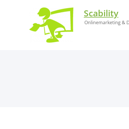
Zum
Inhalt
Scability
springen
Onlinemarketing & D