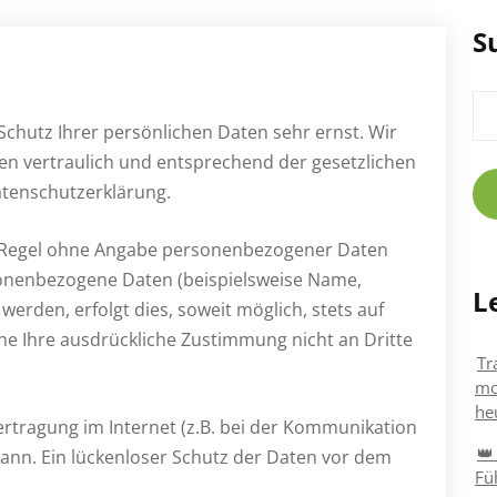
S
Su
nac
Schutz Ihrer persönlichen Daten sehr ernst. Wir
n vertraulich und entsprechend der gesetzlichen
atenschutzerklärung.
er Regel ohne Angabe personenbezogener Daten
sonenbezogene Daten (beispielsweise Name,
L
erden, erfolgt dies, soweit möglich, stets auf
hne Ihre ausdrückliche Zustimmung nicht an Dritte
Tr
mo
he
ertragung im Internet (z.B. bei der Kommunikation
👑
kann. Ein lückenloser Schutz der Daten vor dem
Fü