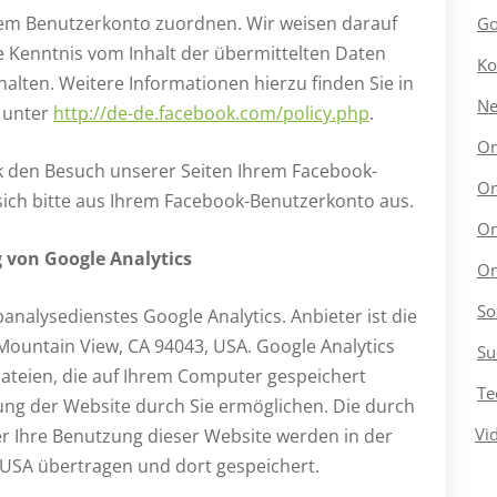
rem Benutzerkonto zuordnen. Wir weisen darauf
Go
ine Kenntnis vom Inhalt der übermittelten Daten
Ko
lten. Weitere Informationen hierzu finden Sie in
N
 unter
http://de-de.facebook.com/policy.php
.
On
 den Besuch unserer Seiten Ihrem Facebook-
On
sich bitte aus Ihrem Facebook-Benutzerkonto aus.
On
 von Google Analytics
On
So
nalysedienstes Google Analytics. Anbieter ist die
ountain View, CA 94043, USA. Google Analytics
Su
dateien, die auf Ihrem Computer gespeichert
Te
ung der Website durch Sie ermöglichen. Die durch
Vi
r Ihre Benutzung dieser Website werden in der
 USA übertragen und dort gespeichert.